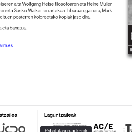
 Heiseren aita Wolfgang Heise filosofoaren eta Heine Müller
ren eta Saskia Walker-en artekoa. Liburuan, gainera, Mark
dituen posterren koloreetako kopiak jaso dira.
 eta banatua.
arra.es
atzailea
Laguntzaileak
Pribatutasun-aukerak