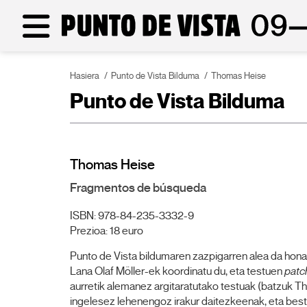
Hasiera
Punto de Vista Bilduma
Thomas Heise
Punto de Vista Bilduma
Thomas Heise
Fragmentos de búsqueda
ISBN: 978-84-235-3332-9
Prezioa: 18 euro
Punto de Vista bildumaren zazpigarren alea da hona
Lana Olaf Möller-ek koordinatu du, eta testuen
pat
aurretik alemanez argitaratutako testuak (batzuk T
ingelesez lehenengoz irakur daitezkeenak, eta beste