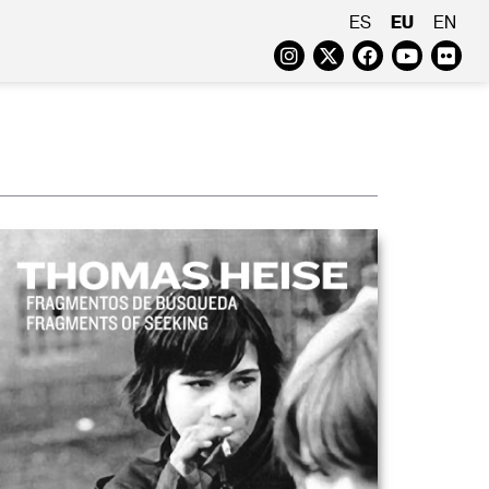
EU
ES
EN
Instagram
Twitter
Faceboo
Yout
Fl