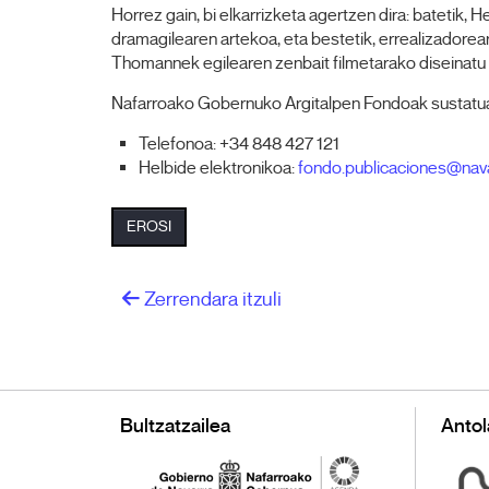
Horrez gain, bi elkarrizketa agertzen dira: batetik,
dramagilearen artekoa, eta bestetik, errealizadorea
Thomannek egilearen zenbait filmetarako diseinatu 
Nafarroako Gobernuko Argitalpen Fondoak sustatua
Telefonoa: +34 848 427 121
Helbide elektronikoa:
fondo.publicaciones@nav
EROSI
Zerrendara itzuli
Bultzatzailea
Antol