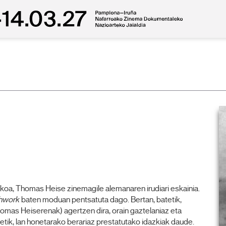
koa, Thomas Heise zinemagile alemanaren irudiari eskainia.
chwork
baten moduan pentsatuta dago. Bertan, batetik,
homas Heiserenak) agertzen dira, orain gaztelaniaz eta
tik, lan honetarako berariaz prestatutako idazkiak daude.