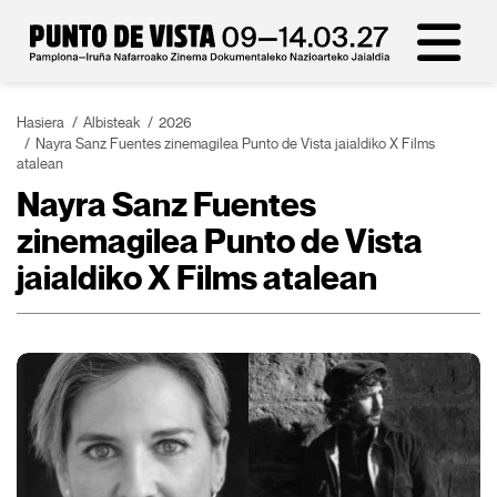
Hasiera
Albisteak
2026
Nayra Sanz Fuentes zinemagilea Punto de Vista jaialdiko X Films
atalean
Nayra Sanz Fuentes
zinemagilea Punto de Vista
jaialdiko X Films atalean