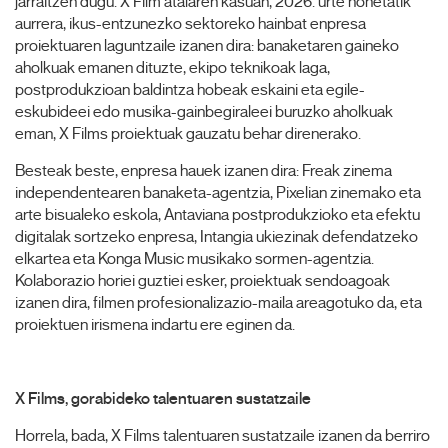
jarraitzen dugu. X Film atalaren kasuan, 2026. urte honetatik
aurrera, ikus-entzunezko sektoreko hainbat enpresa
proiektuaren laguntzaile izanen dira: banaketaren gaineko
aholkuak emanen dituzte, ekipo teknikoak laga,
postprodukzioan baldintza hobeak eskaini eta egile-
eskubideei edo musika-gainbegiraleei buruzko aholkuak
eman, X Films proiektuak gauzatu behar direnerako.
Besteak beste, enpresa hauek izanen dira: Freak zinema
independentearen banaketa-agentzia, Pixelian zinemako eta
arte bisualeko eskola, Antaviana postprodukzioko eta efektu
digitalak sortzeko enpresa, Intangia ukiezinak defendatzeko
elkartea eta Konga Music musikako sormen-agentzia.
Kolaborazio horiei guztiei esker, proiektuak sendoagoak
izanen dira, filmen profesionalizazio-maila areagotuko da, eta
proiektuen irismena indartu ere eginen da.
X Films, gorabideko talentuaren sustatzaile
Horrela, bada, X Films talentuaren sustatzaile izanen da berriro