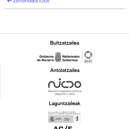
Zerrendara itzuli
Bultzatzailea
Antolatzailea
Laguntzaileak