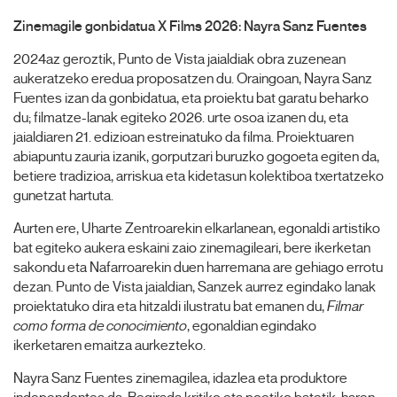
Zinemagile gonbidatua X Films 2026: Nayra Sanz Fuentes
2024az geroztik, Punto de Vista jaialdiak obra zuzenean
aukeratzeko eredua proposatzen du. Oraingoan, Nayra Sanz
Fuentes izan da gonbidatua, eta proiektu bat garatu beharko
du; filmatze-lanak egiteko 2026. urte osoa izanen du, eta
jaialdiaren 21. edizioan estreinatuko da filma. Proiektuaren
abiapuntu zauria izanik, gorputzari buruzko gogoeta egiten da,
betiere tradizioa, arriskua eta kidetasun kolektiboa txertatzeko
gunetzat hartuta.
Aurten ere, Uharte Zentroarekin elkarlanean, egonaldi artistiko
bat egiteko aukera eskaini zaio zinemagileari, bere ikerketan
sakondu eta Nafarroarekin duen harremana are gehiago errotu
dezan. Punto de Vista jaialdian, Sanzek aurrez egindako lanak
proiektatuko dira eta hitzaldi ilustratu bat emanen du,
Filmar
como forma de conocimiento
, egonaldian egindako
ikerketaren emaitza aurkezteko.
Nayra Sanz Fuentes zinemagilea, idazlea eta produktore