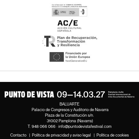
BALUARTE
Palacio de Congresos y Auditorio de Navarra
Plaza de la Constitución s/n.
31002 Pamplona (Navarra)
T.
948 066 066
·
info@puntodevistafestival.com
Contacto
|
Política de privacidad y aviso legal
|
Política de cookies