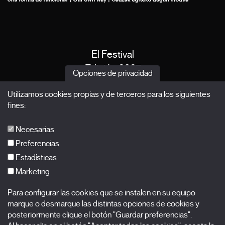
El Festival
Edición 2027
Opciones de privacidad
Noticias
Utilizamos cookies propias y de terceros para los siguientes
Acreditaciones
fines:
X Films
Publicaciones
Necesarias
FAQs
Preferencias
Estadísticas
Marketing
Suscríbete a nuestra newsletter
Para configurar las cookies que se instalen en su equipo
Nombre
marque o desmarque las distintas opciones de cookies y
posteriormente clique el botón "Guardar preferencias".