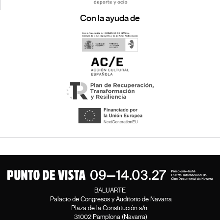
Con la ayuda de
BALUARTE
Palacio de Congresos y Auditorio de Navarra
Plaza de la Constitución s/n.
31002 Pamplona (Navarra)