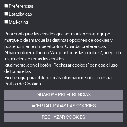
FAQs
Preferencias
Estadísticas
Marketing
Suscríbete a nuestra newsletter
Para configurar las cookies que se instalen en su equipo
Nombre
marque o desmarque las distintas opciones de cookies y
posteriormente clique el botón "Guardar preferencias".
Apellidos
Al hacer clic en el botón "Aceptar todas las cookies", acepta la
instalación de todas las cookies.
Igualmente, con el botón "Rechazar cookies" deniega el uso
Correo electrónico
de todas ellas.
Pinche
aquí
para obtener más información sobre nuestra
Selecciona una categoría
0 listas seleccionadas
Política de Cookies.
GUARDAR PREFERENCIAS
Acepto términos, condiciones y
política de privacidad
.
ACEPTAR TODAS LAS COOKIES
ENVIAR
RECHAZAR COOKIES