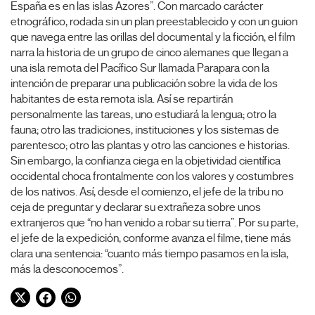
España es en las islas Azores”. Con marcado carácter
etnográfico, rodada sin un plan preestablecido y con un guion
que navega entre las orillas del documental y la ficción, el film
narra la historia de un grupo de cinco alemanes que llegan a
una isla remota del Pacífico Sur llamada Parapara con la
intención de preparar una publicación sobre la vida de los
habitantes de esta remota isla. Así se repartirán
personalmente las tareas, uno estudiará la lengua; otro la
fauna; otro las tradiciones, instituciones y los sistemas de
parentesco; otro las plantas y otro las canciones e historias.
Sin embargo, la confianza ciega en la objetividad científica
occidental choca frontalmente con los valores y costumbres
de los nativos. Así, desde el comienzo, el jefe de la tribu no
ceja de preguntar y declarar su extrañeza sobre unos
extranjeros que “no han venido a robar su tierra”. Por su parte,
el jefe de la expedición, conforme avanza el filme, tiene más
clara una sentencia: “cuanto más tiempo pasamos en la isla,
más la desconocemos”.
Twitter
Facebook
WhatsApp