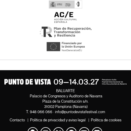
BALUARTE
Palacio de Congresos y Auditorio de Navarra
Plaza de la Constitución s/n.
31002 Pamplona (Navarra)
T.
948 066 066
·
info@puntodevistafestival.com
Contacto
|
Política de privacidad y aviso legal
|
Política de cookies