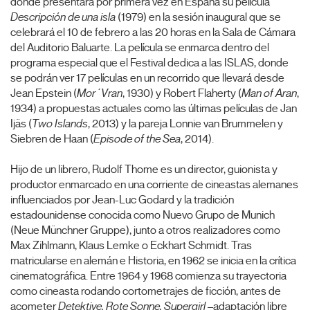
donde presentará por primera vez en España su película
Descripción de una isla
(1979) en la sesión inaugural que se
celebrará el 10 de febrero a las 20 horas en la Sala de Cámara
del Auditorio Baluarte. La película se enmarca dentro del
programa especial que el Festival dedica a las ISLAS, donde
se podrán ver 17 películas en un recorrido que llevará desde
Jean Epstein (
Mor´Vran
, 1930) y Robert Flaherty (
Man of Aran
,
1934) a propuestas actuales como las últimas películas de Jan
Ijäs (
Two Islands
, 2013) y la pareja Lonnie van Brummelen y
Siebren de Haan (
Episode of the Sea
, 2014).
Hijo de un librero, Rudolf Thome es un director, guionista y
productor enmarcado en una corriente de cineastas alemanes
influenciados por Jean-Luc Godard y la tradición
estadounidense conocida como Nuevo Grupo de Munich
(Neue Münchner Gruppe), junto a otros realizadores como
Max Zihlmann, Klaus Lemke o Eckhart Schmidt. Tras
matricularse en alemán e Historia, en 1962 se inicia en la crítica
cinematográfica. Entre 1964 y 1968 comienza su trayectoria
como cineasta rodando cortometrajes de ficción, antes de
acometer
Detektive, Rote Sonne, Supergirl
–adaptación libre