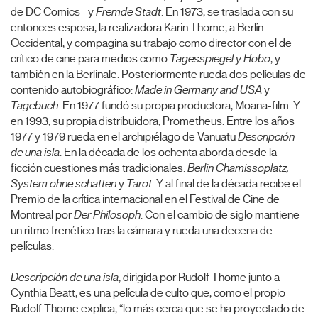
de DC Comics– y
Fremde Stadt
. En 1973, se traslada con su
entonces esposa, la realizadora Karin Thome, a Berlín
Occidental, y compagina su trabajo como director con el de
crítico de cine para medios como
Tagesspiegel y Hobo
, y
también en la Berlinale. Posteriormente rueda dos películas de
contenido autobiográfico:
Made in Germany and USA
y
Tagebuch
. En 1977 fundó su propia productora, Moana-film. Y
en 1993, su propia distribuidora, Prometheus. Entre los años
1977 y 1979 rueda en el archipiélago de Vanuatu
Descripción
de una isla
. En la década de los ochenta aborda desde la
ficción cuestiones más tradicionales:
Berlin Chamissoplatz,
System ohne schatten
y
Tarot
. Y al final de la década recibe el
Premio de la crítica internacional en el Festival de Cine de
Montreal por
Der Philosoph
. Con el cambio de siglo mantiene
un ritmo frenético tras la cámara y rueda una decena de
películas.
Descripción de una isla
, dirigida por Rudolf Thome junto a
Cynthia Beatt, es una película de culto que, como el propio
Rudolf Thome explica, “lo más cerca que se ha proyectado de