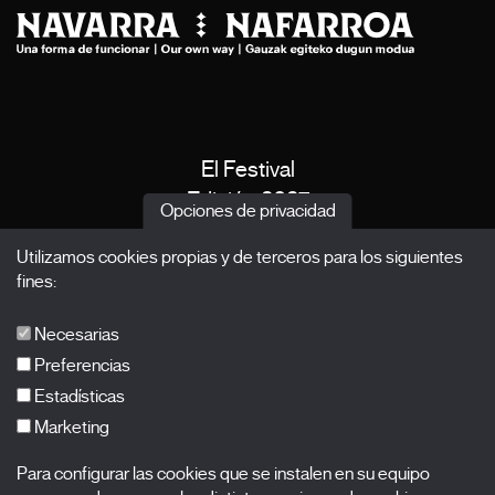
El Festival
Edición 2027
Opciones de privacidad
Noticias
Utilizamos cookies propias y de terceros para los siguientes
Acreditaciones
fines:
X Films
Publicaciones
Necesarias
FAQs
Preferencias
Estadísticas
Marketing
Suscríbete a nuestra newsletter
Para configurar las cookies que se instalen en su equipo
Nombre