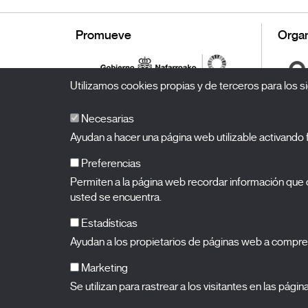
Promueve
Organ
Utilizamos cookies propias y de terceros para los si
Necesarias
Ayudan a hacer una página web utilizable activand
Preferencias
Permiten a la página web recordar información que c
BALUARTE
Palacio de Congresos y Auditorio de Navarra
usted se encuentra.
Plaza de la Constitución s/n.
31002 Pamplona (Navarra)
T.
948 066 066
·
info@puntodevistafestival.com
Estadísticas
Contacto
|
Política de privacidad y aviso legal
|
Política de 
Ayudan a los propietarios de páginas web a compre
Ver mapa
Instagram
Twitter
Facebook
Youtube
Flickr
Marketing
Se utilizan para rastrear a los visitantes en las pági