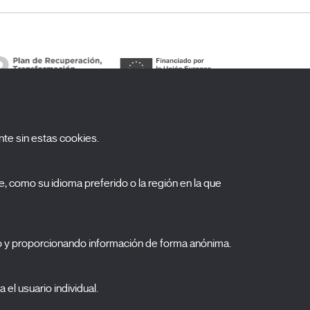
te sin estas cookies.
uscríbete a nuestra newsletter
, como su idioma preferido o la región en la que
ombre
pellidos
o y proporcionando información de forma anónima.
orreo electrónico
 el usuario individual.
elecciona una categoría
0 listas seleccionadas