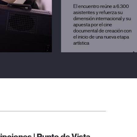
El encuentro reúne a 6.300
asistentes y refuerza su
dimensión internacional y su
apuesta por el cine
documental de creación con
el inicio de una nueva etapa
artística