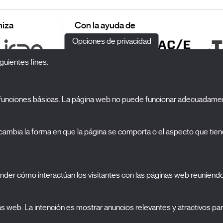
iza
Con la ayuda de
Opciones de privacidad
guientes fines:
o funciones básicas. La página web no puede funcionar adecuadamen
S
El Festival
ambia la forma en que la página se comporta o el aspecto que tiene
Edición 2027
N
Noticias
A
Acreditaciones
cookies
nder cómo interactúan los visitantes con las páginas web reuniend
X Films
C
Publicaciones
FAQs
nas web. La intención es mostrar anuncios relevantes y atractivos para
S