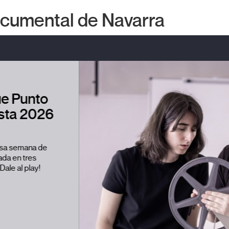
Documental de Navarra
ES
EU
EN
El festival Punto
de Vista celebra
su 20ª edición
consolidado
como referente
internacional
del cine
contemporáneo