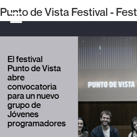
Punto de Vista Festival - Fes
Así fue Pu
de Vista 
Una intensa sema
cine contada en tr
minutos. ¡Dale al p