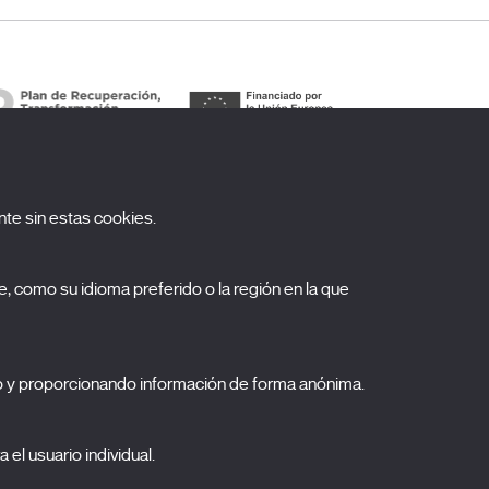
te sin estas cookies.
uscríbete a nuestra newsletter
, como su idioma preferido o la región en la que
ombre
pellidos
o y proporcionando información de forma anónima.
orreo electrónico
 el usuario individual.
elecciona una categoría
0 listas seleccionadas