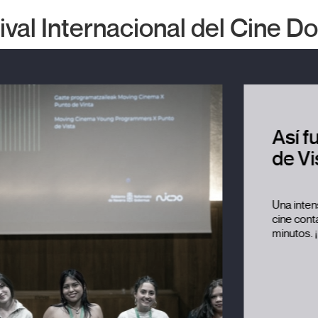
tival Internacional del Cine 
nto
2026
na de
es
lay!