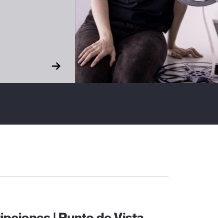
El encuentro reúne a 6.300
asistentes y refuerza su
dimensión internacional y su
apuesta por el cine
documental de creación con
el inicio de una nueva etapa
artística