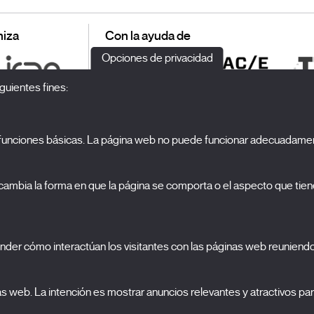
iza
Con la ayuda de
Opciones de privacidad
guientes fines:
o funciones básicas. La página web no puede funcionar adecuadamen
S
El Festival
ambia la forma en que la página se comporta o el aspecto que tiene
Edición 2027
N
Noticias
A
Acreditaciones
cookies
nder cómo interactúan los visitantes con las páginas web reuniend
X Films
C
Publicaciones
FAQs
nas web. La intención es mostrar anuncios relevantes y atractivos para
S