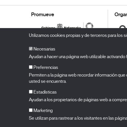
Promueve
Organ
Utilizamos cookies propias y de terceros para los si
Necesarias
Ayudan a hacer una página web utilizable activand
Preferencias
Permiten a la página web recordar información que c
BALUARTE
Palacio de Congresos y Auditorio de Navarra
usted se encuentra.
Plaza de la Constitución s/n.
31002 Pamplona (Navarra)
T.
948 066 066
·
info@puntodevistafestival.com
Estadísticas
Contacto
|
Política de privacidad y aviso legal
|
Política de 
Ayudan a los propietarios de páginas web a compre
Ver mapa
Instagram
Twitter
Facebook
Youtube
Flickr
Marketing
Se utilizan para rastrear a los visitantes en las pági