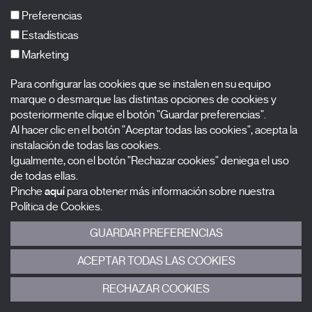
FAQs
Preferencias
Estadísticas
Marketing
Suscríbete a nuestra newsletter
Para configurar las cookies que se instalen en su equipo
Nombre
marque o desmarque las distintas opciones de cookies y
posteriormente clique el botón "Guardar preferencias".
Al hacer clic en el botón "Aceptar todas las cookies", acepta la
Apellidos
instalación de todas las cookies.
Igualmente, con el botón "Rechazar cookies" deniega el uso
Correo electrónico
de todas ellas.
Pinche
aquí
para obtener más información sobre nuestra
Selecciona una categoría
0 listas seleccionadas
Política de Cookies.
GUARDAR PREFERENCIAS
Acepto términos, condiciones y
política de privacidad
.
ACEPTAR TODAS LAS COOKIES
ENVIAR
RECHAZAR COOKIES