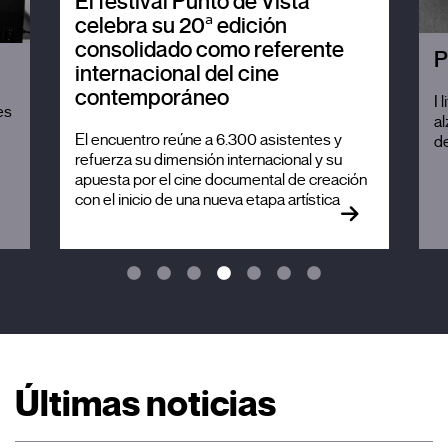
El festival Punto de Vista
celebra su 20ª edición
consolidado como referente
P
internacional del cine
contemporáneo
I 
es
al
El encuentro reúne a 6.300 asistentes y
de
refuerza su dimensión internacional y su
apuesta por el cine documental de creación
con el inicio de una nueva etapa artística
Últimas noticias