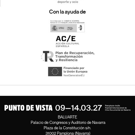
Con la ayuda de
BALUARTE
Palacio de Congresos y Auditorio de Navarra
Plaza de la Constitución s/n.
31002 Pamplona (Navarra)