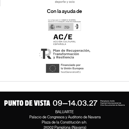
Con la ayuda de
BALUARTE
Palacio de Congresos y Auditorio de Navarra
Plaza de la Constitución s/n.
31002 Pamplona (Navarra)