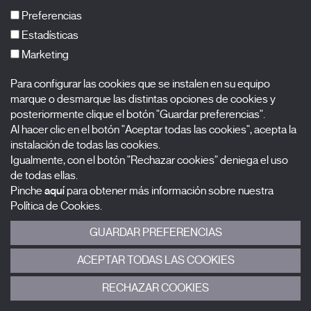
FAQs
Preferencias
Estadísticas
Marketing
Suscríbete a nuestra newsletter
Para configurar las cookies que se instalen en su equipo
Nombre
marque o desmarque las distintas opciones de cookies y
posteriormente clique el botón "Guardar preferencias".
Al hacer clic en el botón "Aceptar todas las cookies", acepta la
Apellidos
instalación de todas las cookies.
Igualmente, con el botón "Rechazar cookies" deniega el uso
Correo electrónico
de todas ellas.
Pinche
aquí
para obtener más información sobre nuestra
Selecciona una categoría
0 listas seleccionadas
Política de Cookies.
GUARDAR PREFERENCIAS
Acepto términos, condiciones y
política de privacidad
.
ACEPTAR TODAS LAS COOKIES
ENVIAR
RECHAZAR COOKIES