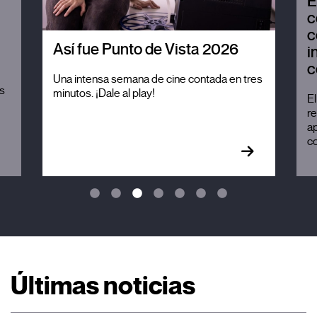
E
c
c
Así fue Punto de Vista 2026
i
c
Una intensa semana de cine contada en tres
es
minutos. ¡Dale al play!
El
re
ap
co
Últimas noticias