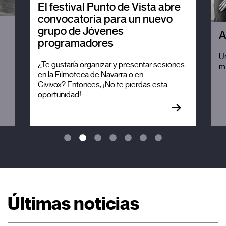
El festival Punto de Vista abre
convocatoria para un nuevo
grupo de Jóvenes
A
programadores
Un
¿Te gustaría organizar y presentar sesiones
mi
en la Filmoteca de Navarra o en
Civivox? Entonces, ¡No te pierdas esta
oportunidad!
Últimas noticias