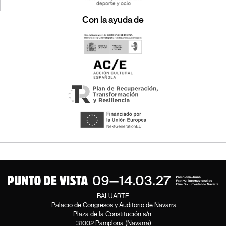
Con la ayuda de
BALUARTE
Palacio de Congresos y Auditorio de Navarra
Plaza de la Constitución s/n.
31002 Pamplona (Navarra)