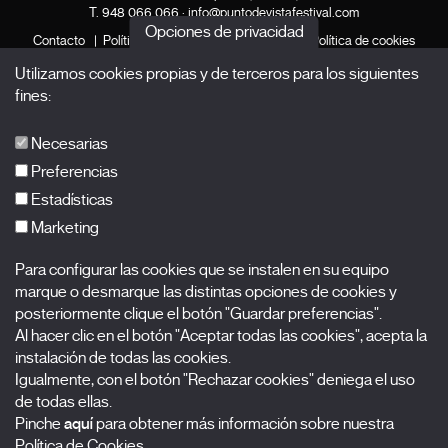
T.
948 066 066
·
info@puntodevistafestival.com
Opciones de privacidad
Contacto
|
Política de privacidad y aviso legal
|
Política de cookies
Utilizamos cookies propias y de terceros para los siguientes
Ver mapa
Instagram
Twitter
Facebook
Youtube
Flickr
fines:
Necesarias
Preferencias
Estadísticas
Marketing
Para configurar las cookies que se instalen en su equipo
El Festival
marque o desmarque las distintas opciones de cookies y
posteriormente clique el botón "Guardar preferencias".
Edición 2027
Al hacer clic en el botón "Aceptar todas las cookies", acepta la
Noticias
instalación de todas las cookies.
Acreditaciones
Igualmente, con el botón "Rechazar cookies" deniega el uso
de todas ellas.
X Films
Pinche
aquí
para obtener más información sobre nuestra
Publicaciones
Política de Cookies.