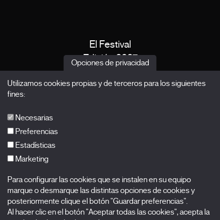
El Festival
Edición 2027
Opciones de privacidad
Noticias
Utilizamos cookies propias y de terceros para los siguientes
Acreditaciones
fines:
X Films
Publicaciones
Necesarias
FAQs
Preferencias
Estadísticas
Marketing
Suscríbete a nuestra newsletter
Para configurar las cookies que se instalen en su equipo
Nombre
marque o desmarque las distintas opciones de cookies y
posteriormente clique el botón "Guardar preferencias".
Apellidos
Al hacer clic en el botón "Aceptar todas las cookies", acepta la