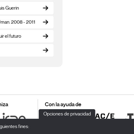
is Guerin
Uman. 2008 - 2011
ir el futuro
iza
Con la ayuda de
Opciones de privacidad
guientes fines: