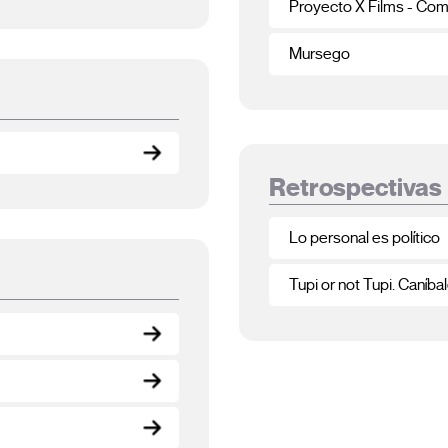
Proyecto X Films - Com
Mursego
Retrospectivas
Lo personal es político
Tupi or not Tupi. Caníb