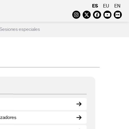
ES
EU
EN
Instagram
Twitter
Faceboo
Yout
Fl
Sesiones especiales
lizadores