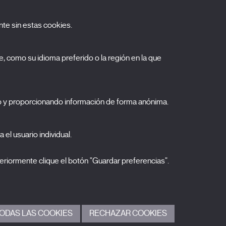
te sin estas cookies.
uscríbete a nuestra newsletter
, como su idioma preferido o la región en la que
ombre
pellidos
o y proporcionando información de forma anónima.
orreo electrónico
elecciona una categoría
 el usuario individual.
0 listas seleccionadas
Acepto términos, condiciones y
política de
eriormente clique el botón "Guardar preferencias".
privacidad
.
ENVIAR
ODAS LAS COOKIES
RECHAZAR COOKIES