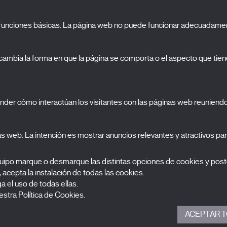
o funciones básicas. La página web no puede funcionar adecuadamen
S
El Festival
ambia la forma en que la página se comporta o el aspecto que tiene
Edición 2027
N
Noticias
A
Acreditaciones
cookies
nder cómo interactúan los visitantes con las páginas web reuniend
X Films
C
Publicaciones
FAQs
S
nas web. La intención es mostrar anuncios relevantes y atractivos para
equipo marque o desmarque las distintas opciones de cookies y post
, acepta la instalación de todas las cookies.
 el uso de todas ellas.
stra Política de Cookies.
ACEPTAR T