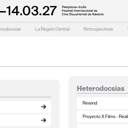
erodocsias
La Región Central
Retrospectivas
Heterodocsias
Rewind
Proyecto X Films - Rea