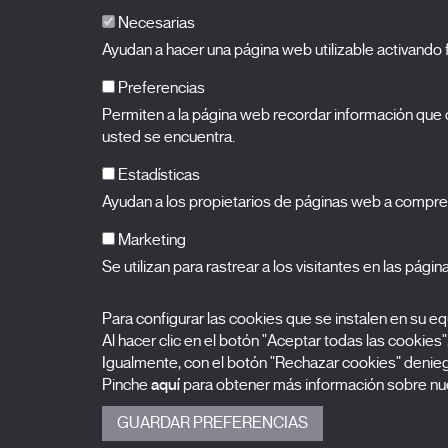
Necesarias
Ayudan a hacer una página web utilizable activand
Preferencias
Permiten a la página web recordar información que c
BALUARTE
Palacio de Congresos y Auditorio de Navarra
usted se encuentra.
Plaza de la Constitución s/n.
31002 Pamplona (Navarra)
T.
948 066 066
·
info@puntodevistafestival.com
Estadísticas
Contacto
|
Política de privacidad y aviso legal
|
Política de 
Ayudan a los propietarios de páginas web a compre
Ver mapa
Instagram
Twitter
Facebook
Youtube
Flickr
Marketing
Se utilizan para rastrear a los visitantes en las pági
Para configurar las cookies que se instalen en su 
Al hacer clic en el botón "Aceptar todas las cookies"
Igualmente, con el botón "Rechazar cookies" deniega
Pinche
aquí
para obtener más información sobre nue
GUARDAR PREFERENCIAS