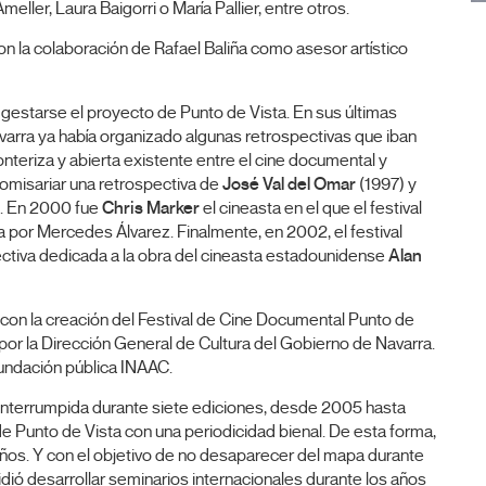
meller, Laura Baigorri o María Pallier, entre otros.
con la colaboración de Rafael Baliña como asesor artístico
gestarse el proyecto de Punto de Vista. En sus últimas
avarra ya había organizado algunas retrospectivas que iban
ronteriza y abierta existente entre el cine documental y
omisariar una retrospectiva de
José Val del Omar
(1997) y
. En 2000 fue
Chris Marker
el cineasta en el que el festival
 por Mercedes Álvarez. Finalmente, en 2002, el festival
ctiva dedicada a la obra del cineasta estadounidense
Alan
 con la creación del Festival de Cine Documental Punto de
do por la Dirección General de Cultura del Gobierno de Navarra.
undación pública INAAC.
ninterrumpida durante siete ediciones, desde 2005 hasta
de Punto de Vista con una periodicidad bienal. De esta forma,
s años. Y con el objetivo de no desaparecer del mapa durante
idió desarrollar seminarios internacionales durante los años