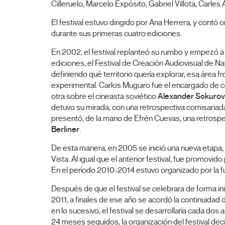
Cilleruelo, Marcelo Expósito, Gabriel Villota, Carles A
El festival estuvo dirigido por Ana Herrera, y contó 
durante sus primeras cuatro ediciones.
En 2002, el festival replanteó su rumbo y empezó a 
ediciones, el Festival de Creación Audiovisual de N
definiendo qué territorio quería explorar, esa área f
experimental. Carlos Muguiro fue el encargado de c
otra sobre el cineasta soviético
Alexander Sokurov
detuvo su mirada, con una retrospectiva comisariada
presentó, de la mano de Efrén Cuevas, una retrospe
Berliner
.
De esta manera, en 2005 se inició una nueva etapa,
Vista. Al igual que el anterior festival, fue promovi
En el período 2010-2014 estuvo organizado por la f
Después de que el festival se celebrara de forma i
2011, a finales de ese año se acordó la continuidad 
en lo sucesivo, el festival se desarrollaría cada do
24 meses seguidos, la organización del festival dec