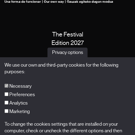
The Festival
Edition 2027
News
Privacy options
Passes
We use our own and third-party cookies for the following
X Films
purposes:
Publications
FAQs
Necessary
Preferences
Analytics
Marketing
Subscribe to our newsletter
Nombre
To change the cookies settings that are installed on your
computer, check or uncheck the different options and then